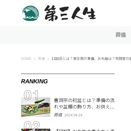
葬儀
第三人生 〜寄り道の歩き方〜
HOME
葬儀
13回忌とは？喪主側の準備、お布施は？弔問客の
RANKING
曹洞宗の初盆とは？準備の流
れや盆棚の飾り方、お供え物
を解説
葬儀
2024.04.24