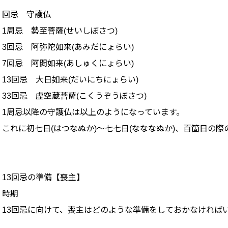
回忌 守護仏
1周忌 勢至菩薩(せいしぼさつ)
3回忌 阿弥陀如来(あみだにょらい)
7回忌 阿閦如来(あしゅくにょらい)
13回忌 大日如来(だいにちにょらい)
33回忌 虚空蔵菩薩(こくうぞうぼさつ)
1周忌以降の守護仏は以上のようになっています。
これに初七日(はつなぬか)〜七七日(なななぬか)、百箇日の
13回忌の準備【喪主】
時期
13回忌に向けて、喪主はどのような準備をしておかなければ