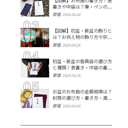
【図解】お布施の書き方！表
書きや中袋は？筆・ペンのマ
ナーとよくあるQ&A集
葬儀
2024.04.24
【図解】初盆・新盆の飾りと
は？お供え物の飾り方や宗派
ごとの違いを解説！
葬儀
2024.04.24
初盆・新盆の香典袋の選び方
と種類！表書き・中袋の書き
方、お札の入れ方も
葬儀
2024.04.24
お盆のお布施の金額相場は？
封筒の選び方・書き方・渡し
方も解説
葬儀
2024.04.24