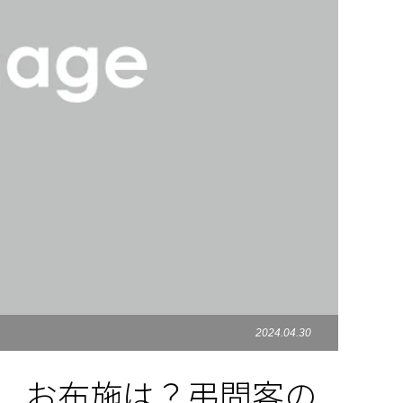
2024.04.30
備、お布施は？弔問客の