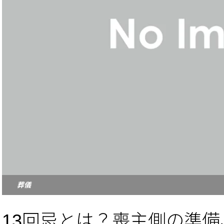
葬儀
13回忌とは？喪主側の準