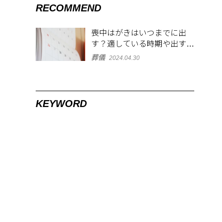
RECOMMEND
喪中はがきはいつまでに出
す？適している時期や出す範
囲を解説！
葬儀
2024.04.30
KEYWORD