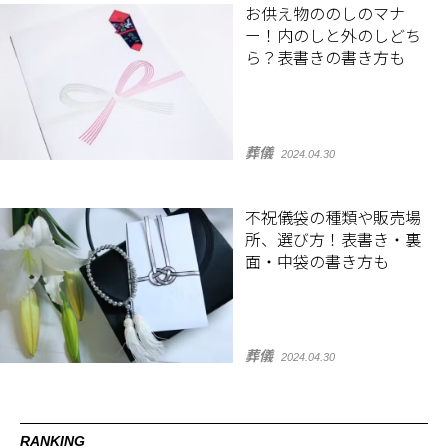
お供え物ののしのマナ
ー！内のしと外のしどち
ら？表書きの書き方も
葬儀
2024.04.30
不祝儀袋の種類や販売場
所、選び方！表書き・裏
面・中袋の書き方も
葬儀
2024.04.30
RANKING