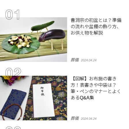
曹洞宗の初盆とは？準備
の流れや盆棚の飾り方、
お供え物を解説
葬儀
2024.04.24
【図解】お布施の書き
方！表書きや中袋は？
筆・ペンのマナーとよく
あるQ&A集
葬儀
2024.04.24