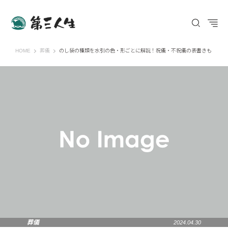
第三人生 〜寄り道の歩き方〜
HOME
葬儀
のし袋の種類を水引の色・形ごとに解説！祝儀・不祝儀の表書きも
葬儀
2024.04.30