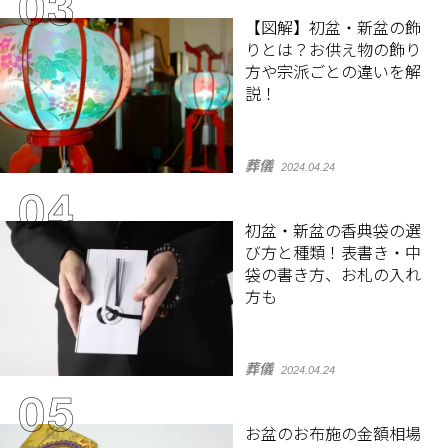
【図解】初盆・新盆の飾
りとは？お供え物の飾り
方や宗派ごとの違いを解
説！
葬儀
2024.04.24
初盆・新盆の香典袋の選
び方と種類！表書き・中
袋の書き方、お札の入れ
方も
葬儀
2024.04.24
お盆のお布施の金額相場