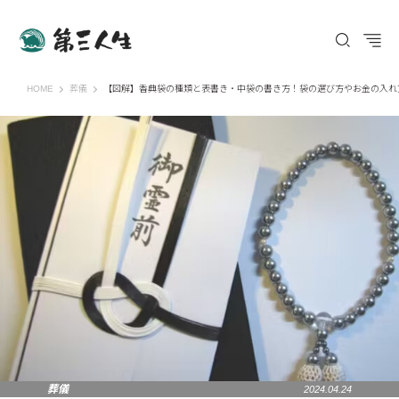
第三人生 〜寄り道の歩き方〜
HOME
葬儀
【図解】香典袋の種類と表書き・中袋の書き方！袋の選び方やお金の入れ
葬儀
2024.04.24