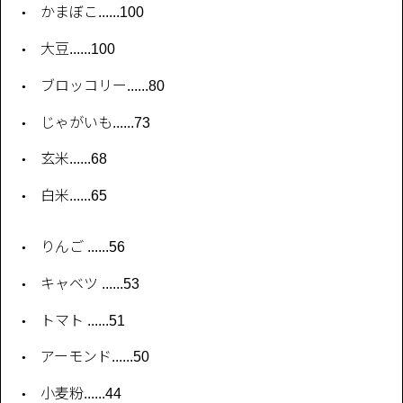
かまぼこ......100
大豆......100
ブロッコリー......80
じゃがいも......73
玄米......68
白米......65
りんご ......56
キャベツ ......53
トマト ......51
アーモンド......50
小麦粉......44