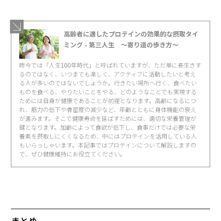
高齢者に適したプロテインの効果的な摂取タイ
ミング - 第三人生 〜寄り道の歩き方〜
昨今では「人生100年時代」と呼ばれていますが、ただ単に長生きす
るのではなく、いつまでも楽しく、アクティブに活動したいと考え
る人が多いのではないでしょうか。行きたい場所へ行く、食べたい
ものを食べる、やりたいことをやる、どのようなことでも実現する
ためには自身が健康であることが前提となります。高齢になるにつ
れ、筋力の低下や骨密度の減少など、年齢とともに身体機能の衰え
が進みます。そこで健康寿命を延ばすためには、適切な栄養管理が
鍵となります。加齢によって食欲が低下し、食事だけでは必要な栄
養素を摂取しにくくなるため、中にはプロテインを活用している人
もいらっしゃいます。本記事ではプロテインについて解説しますの
で、ぜひ健康維持にお役立てください。