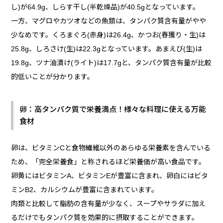
し)が64.9g、しらす干し(半乾燥品)が40.5gとなっています。
一方、マグロやカツオなどの魚類は、タンパク質含有量がやや
少なめです。くろまぐろ(赤身)は26.4g、かつお(春獲り・生)は
25.8g、しろさけ(生)は22.3gとなっています。あまえび(生)は
19.8g、ツナ油漬け(ライト)は17.7gと、タンパク質含有量が比較
的低いことが分かります。
卵：高タンパク質で栄養満点！様々な料理に使える万能
食材
卵は、ビタミンCと食物繊維以外のあらゆる栄養素を含んでいる
ため、「完全栄養食」と称されるほど栄養価が高い食品です。
卵黄にはビタミンA、ビタミンEが豊富に含まれ、卵白にはビタ
ミンB2、カルシウムが豊富に含まれています。
肉類と比較して脂肪の含有量が少なく、スープやサラダに加え
るだけでもタンパク質を効果的に摂取することができます。