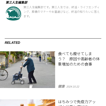
第三人生編集部
第三人生編集部です。第三人生では、終活・ライフエンディ
ング、葬儀のマナーやお墓選びなど、終活の知りたいに答え
ます。
RELATED
食べても瘦せてしま
う？ 原因や高齢者の体
重増加のための食事
健康
2024.10.22
はちみつで免疫力アッ