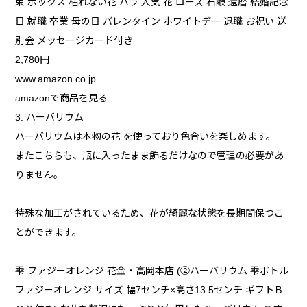
束 ボックス 枯れない花 バラ 人気 花 ローズ 石鹸 還暦 結婚記念
日 就職 卒業 母の日 バレンタイン ホワイトデー 退職 お祝い 送
別会 メッセージカード付き
2,780円
www.amazon.co.jp
amazonで商品を見る
3. ハーバリウム
ハーバリウムは本物の花 を使っており色合いを楽しめます。
またこちらも、瓶に入ったまま飾るだけなので管理の必要があ
りません。
特殊な加工がされているため、花が綺麗な状態を長期間保つこ
とができます。
雫 ファジーオレンジ 花金・高岡本店 (②ハーバリウム 雫ボトル
ファジーオレンジ サイズ 幅7センチ×高さ13.5センチ ギフトＢ