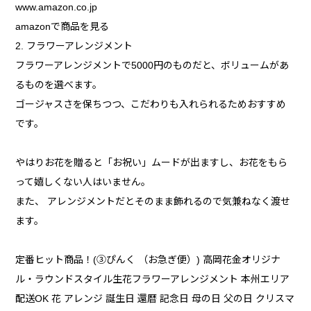
www.amazon.co.jp
amazonで商品を見る
2. フラワーアレンジメント
フラワーアレンジメントで5000円のものだと、ボリュームがあ
るものを選べます。
ゴージャスさを保ちつつ、こだわりも入れられるためおすすめ
です。
やはりお花を贈ると「お祝い」ムードが出ますし、お花をもら
って嬉しくない人はいません。
また、 アレンジメントだとそのまま飾れるので気兼ねなく渡せ
ます。
定番ヒット商品！(③ぴんく （お急ぎ便）) 高岡花金オリジナ
ル・ラウンドスタイル生花フラワーアレンジメント 本州エリア
配送OK 花 アレンジ 誕生日 還暦 記念日 母の日 父の日 クリスマ