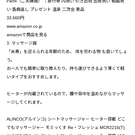
Part4（ご夫婦版） ｜旅行券 内祝い 引き出物 出産祝い 結婚祝
い 香典返し プレゼント 温泉 二次会 景品
33,660円
www.amazon.co.jp
amazonで商品を見る
3. マッサージ器
「米寿」を迎えられる年齢のため、 体を労わる物 も良いでしょ
う。
お一人でも簡単に取り換えたり、持ち運びできるよう薄くて軽
いタイプをおすすめします。
ヒーターが内蔵されているので、腰や背中を温めながらマッサ
ージしてくれます。
ALINCO(アルインコ) シートマッサージャー ヒーター搭載 どこ
でもマッサージャー モミっくす Re・フレッシュ MCR2216(T)