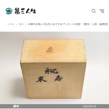
第三人生 〜寄り道の歩き方〜
HOME
趣味
米寿のお祝いの仕方とおすすめプレゼント25選！【男女・父母・金額別】
趣味
2024.04.24