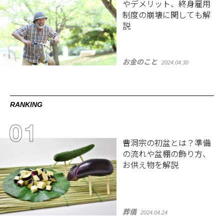
やデメリット、終身雇用
制度の崩壊に関しても解
説
お金のこと
2024.04.30
RANKING
曹洞宗の初盆とは？準備
の流れや盆棚の飾り方、
お供え物を解説
葬儀
2024.04.24