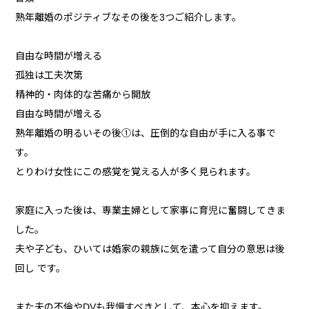
熟年離婚のポジティブなその後を3つご紹介します。
自由な時間が増える
孤独は工夫次第
精神的・肉体的な苦痛から開放
自由な時間が増える
熟年離婚の明るいその後①は、圧倒的な自由が手に入る事で
す。
とりわけ女性にこの感覚を覚える人が多く見られます。
家庭に入った後は、専業主婦として家事に育児に奮闘してきま
した。
夫や子ども、ひいては婚家の親族に気を遣って自分の意思は後
回し です。
また夫の不倫やDVも我慢すべきとして、本心を抑えます。