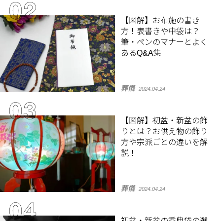
【図解】お布施の書き
方！表書きや中袋は？
筆・ペンのマナーとよく
あるQ&A集
葬儀
2024.04.24
【図解】初盆・新盆の飾
りとは？お供え物の飾り
方や宗派ごとの違いを解
説！
葬儀
2024.04.24
初盆・新盆の香典袋の選