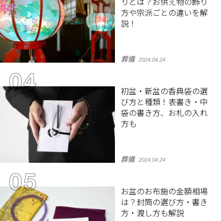
りとは？お供え物の飾り
方や宗派ごとの違いを解
説！
葬儀
2024.04.24
初盆・新盆の香典袋の選
び方と種類！表書き・中
袋の書き方、お札の入れ
方も
葬儀
2024.04.24
お盆のお布施の金額相場
は？封筒の選び方・書き
方・渡し方も解説