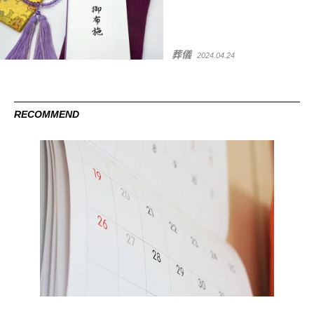
葬儀
2024.04.24
RECOMMEND