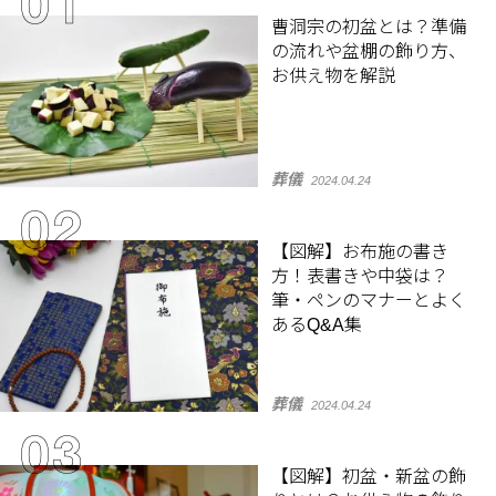
曹洞宗の初盆とは？準備
の流れや盆棚の飾り方、
お供え物を解説
葬儀
2024.04.24
【図解】お布施の書き
方！表書きや中袋は？
筆・ペンのマナーとよく
あるQ&A集
葬儀
2024.04.24
【図解】初盆・新盆の飾