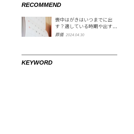
RECOMMEND
喪中はがきはいつまでに出
す？適している時期や出す範
囲を解説！
葬儀
2024.04.30
KEYWORD