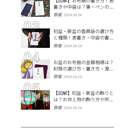
【図解】お布施の書き方！表
書きや中袋は？筆・ペンのマ
ナーとよくあるQ&A集
葬儀
2024.04.24
初盆・新盆の香典袋の選び方
と種類！表書き・中袋の書き
方、お札の入れ方も
葬儀
2024.04.24
お盆のお布施の金額相場は？
封筒の選び方・書き方・渡し
方も解説
葬儀
2024.04.24
【図解】初盆・新盆の飾りと
は？お供え物の飾り方や宗派
ごとの違いを解説！
葬儀
2024.04.24