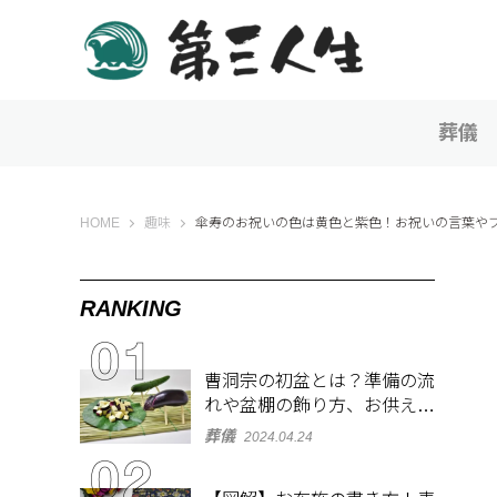
葬儀
第三人生 〜寄り道の歩き方〜
HOME
趣味
傘寿のお祝いの色は黄色と紫色！お祝いの言葉や
RANKING
曹洞宗の初盆とは？準備の流
れや盆棚の飾り方、お供え物
を解説
葬儀
2024.04.24