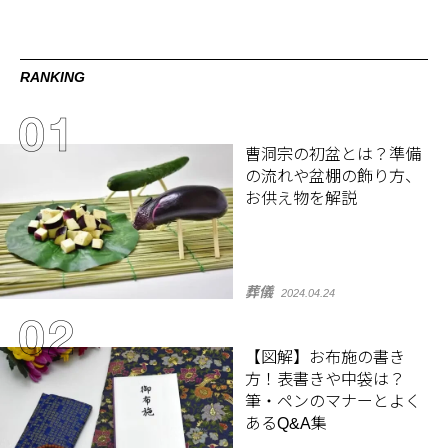
RANKING
曹洞宗の初盆とは？準備
の流れや盆棚の飾り方、
お供え物を解説
葬儀
2024.04.24
【図解】お布施の書き
方！表書きや中袋は？
筆・ペンのマナーとよく
あるQ&A集