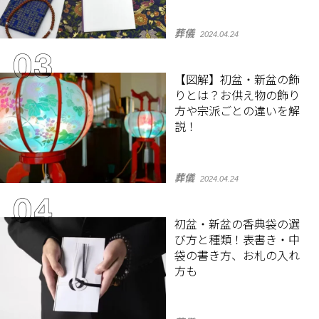
葬儀
2024.04.24
【図解】初盆・新盆の飾
りとは？お供え物の飾り
方や宗派ごとの違いを解
説！
葬儀
2024.04.24
初盆・新盆の香典袋の選
び方と種類！表書き・中
袋の書き方、お札の入れ
方も