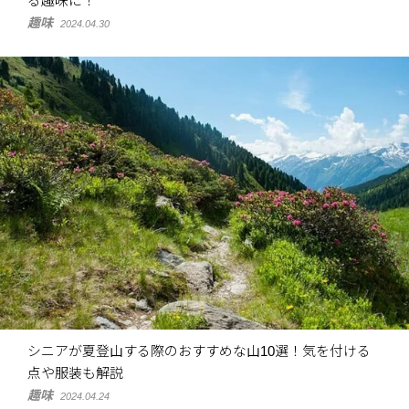
る趣味に！
趣味
2024.04.30
シニアが夏登山する際のおすすめな山10選！気を付ける
点や服装も解説
趣味
2024.04.24