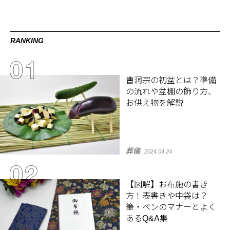
RANKING
曹洞宗の初盆とは？準備
の流れや盆棚の飾り方、
お供え物を解説
葬儀
2024.04.24
【図解】お布施の書き
方！表書きや中袋は？
筆・ペンのマナーとよく
あるQ&A集