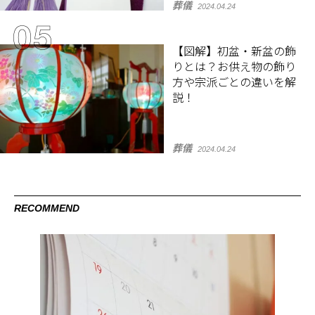
葬儀
2024.04.24
【図解】初盆・新盆の飾
りとは？お供え物の飾り
方や宗派ごとの違いを解
説！
葬儀
2024.04.24
RECOMMEND