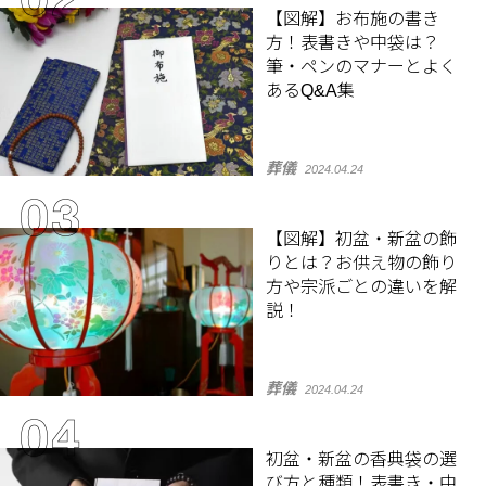
【図解】お布施の書き
方！表書きや中袋は？
筆・ペンのマナーとよく
あるQ&A集
葬儀
2024.04.24
【図解】初盆・新盆の飾
りとは？お供え物の飾り
方や宗派ごとの違いを解
説！
葬儀
2024.04.24
初盆・新盆の香典袋の選
び方と種類！表書き・中