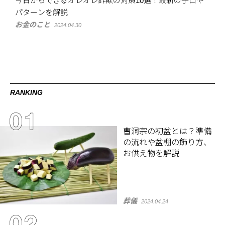
今日からできるオレオレ詐欺の対策10選！最新の手口や
パターンを解説
お金のこと
2024.04.30
RANKING
曹洞宗の初盆とは？準備
の流れや盆棚の飾り方、
お供え物を解説
葬儀
2024.04.24