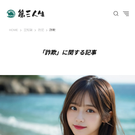
第三人生 〜寄り道の歩き方〜
HOME
豆知識
防犯
詐欺
「詐欺」に関する記事