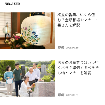
RELATED
初盆の香典、いくら包
む？金額相場やマナー・
書き方を解説
葬儀
2025.04.16
お盆のお墓参りはいつ行
くべき？準備するべき持
ち物とマナーを解説
葬儀
2025.03.31