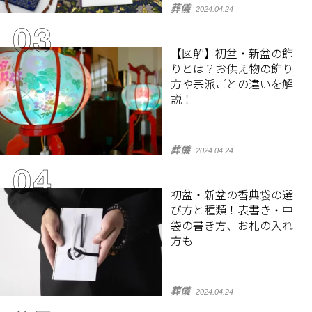
葬儀
2024.04.24
【図解】初盆・新盆の飾
りとは？お供え物の飾り
方や宗派ごとの違いを解
説！
葬儀
2024.04.24
初盆・新盆の香典袋の選
び方と種類！表書き・中
袋の書き方、お札の入れ
方も
葬儀
2024.04.24