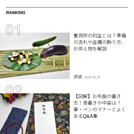
RANKING
曹洞宗の初盆とは？準備
の流れや盆棚の飾り方、
お供え物を解説
葬儀
2024.04.24
【図解】お布施の書き
方！表書きや中袋は？
筆・ペンのマナーとよく
あるQ&A集