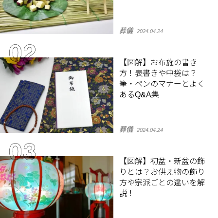
葬儀
2024.04.24
【図解】お布施の書き
方！表書きや中袋は？
筆・ペンのマナーとよく
あるQ&A集
葬儀
2024.04.24
【図解】初盆・新盆の飾
りとは？お供え物の飾り
方や宗派ごとの違いを解
説！