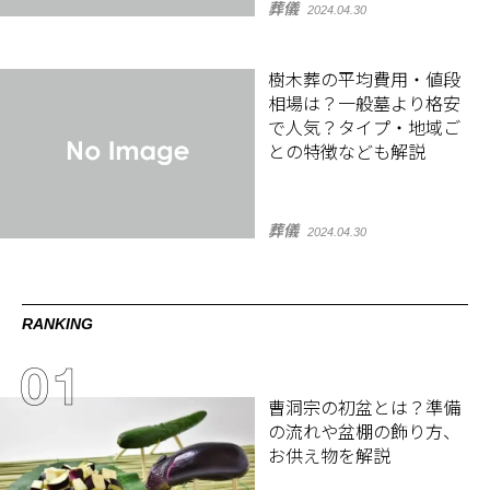
葬儀
2024.04.30
樹木葬の平均費用・値段
相場は？一般墓より格安
で人気？タイプ・地域ご
との特徴なども解説
葬儀
2024.04.30
RANKING
曹洞宗の初盆とは？準備
の流れや盆棚の飾り方、
お供え物を解説