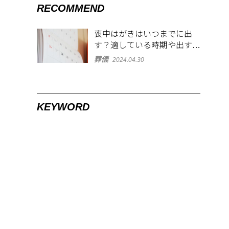
RECOMMEND
喪中はがきはいつまでに出
す？適している時期や出す範
囲を解説！
葬儀
2024.04.30
KEYWORD