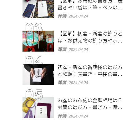
【図解】お布施の書き方！表
書きや中袋は？筆・ペンのマ
ナーとよくあるQ&A集
葬儀
2024.04.24
【図解】初盆・新盆の飾りと
は？お供え物の飾り方や宗派
ごとの違いを解説！
葬儀
2024.04.24
初盆・新盆の香典袋の選び方
と種類！表書き・中袋の書き
方、お札の入れ方も
葬儀
2024.04.24
お盆のお布施の金額相場は？
封筒の選び方・書き方・渡し
方も解説
葬儀
2024.04.24