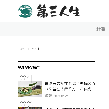
葬儀
第三人生 〜寄り道の歩き方〜
HOME
ペット
RANKING
曹洞宗の初盆とは？準備の流
れや盆棚の飾り方、お供え物
を解説
葬儀
2024.04.24