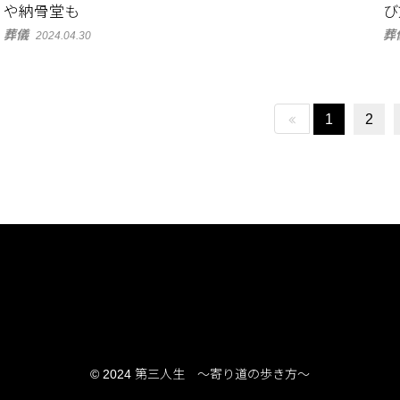
や納骨堂も
び
葬儀
葬
2024.04.30
1
2
© 2024 第三人生 〜寄り道の歩き方〜