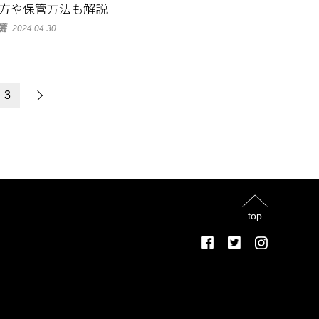
方や保管方法も解説
儀
2024.04.30
3
top