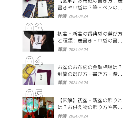
【図解】お布施の書き方！表
書きや中袋は？筆・ペンのマ
ナーとよくあるQ&A集
葬儀
2024.04.24
初盆・新盆の香典袋の選び方
と種類！表書き・中袋の書き
方、お札の入れ方も
葬儀
2024.04.24
お盆のお布施の金額相場は？
封筒の選び方・書き方・渡し
方も解説
葬儀
2024.04.24
【図解】初盆・新盆の飾りと
は？お供え物の飾り方や宗派
ごとの違いを解説！
葬儀
2024.04.24