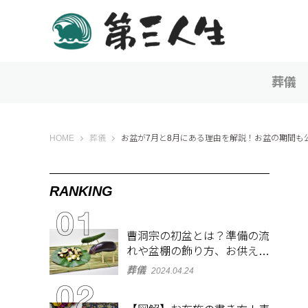
葬儀
第三人生 〜寄り道の歩き方〜
HOME
葬儀
お盆が7月と8月にある理由を解説！お盆の期間も
RANKING
曹洞宗の初盆とは？準備の流
れや盆棚の飾り方、お供え物
を解説
葬儀
2024.04.24