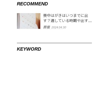
RECOMMEND
喪中はがきはいつまでに出
す？適している時期や出す範
囲を解説！
葬儀
2024.04.30
KEYWORD