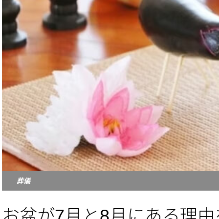
葬儀
お盆が7月と8月にある理