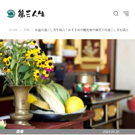
第三人生 〜寄り道の歩き方〜
HOME
葬儀
お盆の過ごし方を紹介！おすすめの観光地や自宅での過ごし方も紹介
葬儀
2024.04.30