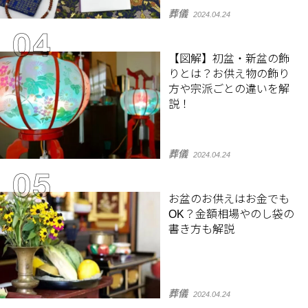
葬儀
2024.04.24
【図解】初盆・新盆の飾
りとは？お供え物の飾り
方や宗派ごとの違いを解
説！
葬儀
2024.04.24
お盆のお供えはお金でも
OK？金額相場やのし袋の
書き方も解説
葬儀
2024.04.24