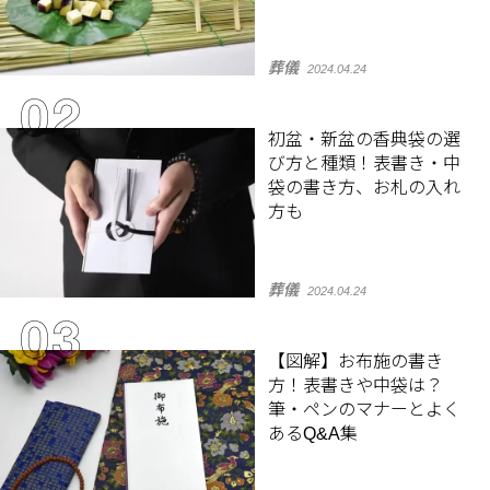
葬儀
2024.04.24
初盆・新盆の香典袋の選
び方と種類！表書き・中
袋の書き方、お札の入れ
方も
葬儀
2024.04.24
【図解】お布施の書き
方！表書きや中袋は？
筆・ペンのマナーとよく
あるQ&A集