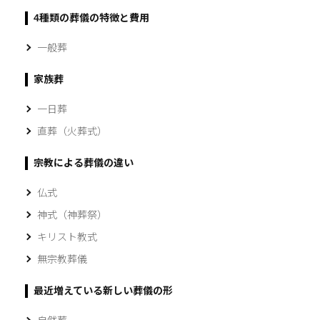
4種類の葬儀の特徴と費用
一般葬
家族葬
一日葬
直葬（火葬式）
宗教による葬儀の違い
仏式
神式（神葬祭）
キリスト教式
無宗教葬儀
最近増えている新しい葬儀の形