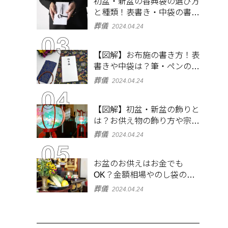
初盆・新盆の香典袋の選び方
と種類！表書き・中袋の書き
方、お札の入れ方も
葬儀
2024.04.24
【図解】お布施の書き方！表
書きや中袋は？筆・ペンのマ
ナーとよくあるQ&A集
葬儀
2024.04.24
【図解】初盆・新盆の飾りと
は？お供え物の飾り方や宗派
ごとの違いを解説！
葬儀
2024.04.24
お盆のお供えはお金でも
OK？金額相場やのし袋の書
き方も解説
葬儀
2024.04.24