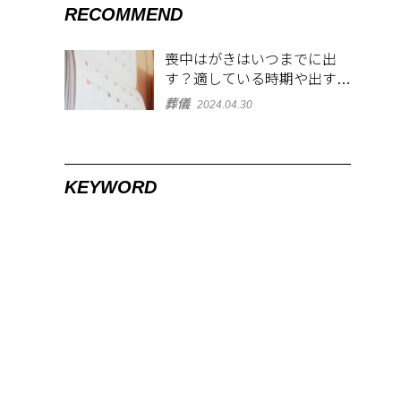
RECOMMEND
喪中はがきはいつまでに出
す？適している時期や出す範
囲を解説！
葬儀
2024.04.30
KEYWORD