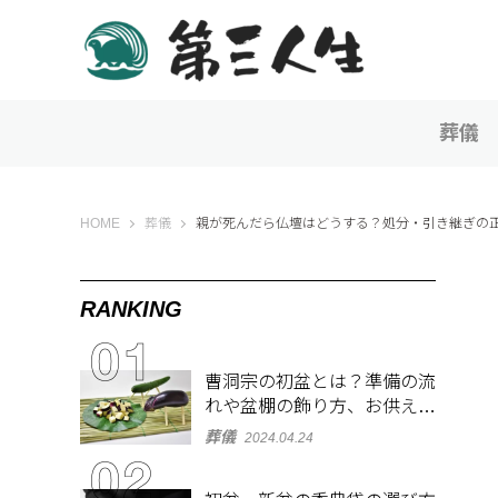
葬儀
第三人生 〜寄り道の歩き方〜
HOME
葬儀
親が死んだら仏壇はどうする？処分・引き継ぎの
RANKING
曹洞宗の初盆とは？準備の流
れや盆棚の飾り方、お供え物
を解説
葬儀
2024.04.24