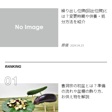
繰り出し位牌(回出位牌)と
は？変更時期や供養・処
分方法を紹介
葬儀
2024.04.23
RANKING
曹洞宗の初盆とは？準備
の流れや盆棚の飾り方、
お供え物を解説