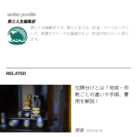
writer profile
第三人生編集部
第三人生編集部です。第三人生では、終活・ライフエンディ
ング、葬儀のマナーやお墓選びなど、終活の知りたいに答え
ます。
RELATED
位牌分けとは？地域・宗
教ごとの違いや手順、費
用を解説！
葬儀
2024.04.30