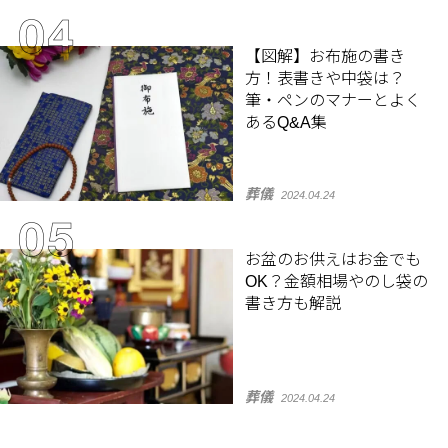
【図解】お布施の書き
方！表書きや中袋は？
筆・ペンのマナーとよく
あるQ&A集
葬儀
2024.04.24
お盆のお供えはお金でも
OK？金額相場やのし袋の
書き方も解説
葬儀
2024.04.24