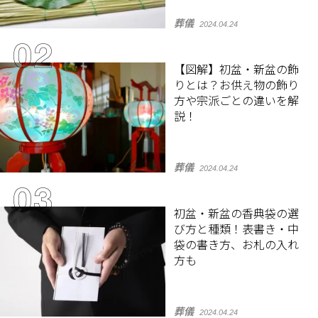
葬儀
2024.04.24
【図解】初盆・新盆の飾
りとは？お供え物の飾り
方や宗派ごとの違いを解
説！
葬儀
2024.04.24
初盆・新盆の香典袋の選
び方と種類！表書き・中
袋の書き方、お札の入れ
方も
葬儀
2024.04.24