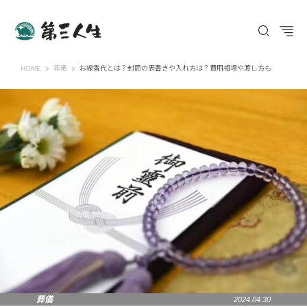
第三人生 〜寄り道の歩き方〜
HOME
葬儀
お線香代とは？封筒の表書きや入れ方は？費用相場や渡し方も
葬儀
2024.04.30