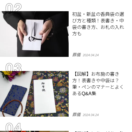
初盆・新盆の香典袋の選
び方と種類！表書き・中
袋の書き方、お札の入れ
方も
葬儀
2024.04.24
【図解】お布施の書き
方！表書きや中袋は？
筆・ペンのマナーとよく
あるQ&A集
葬儀
2024.04.24