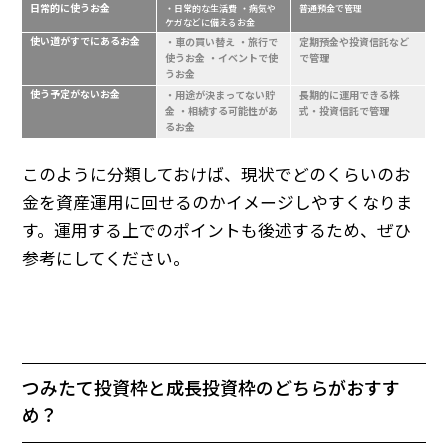
日常的に使うお金
・日常的な生活費 ・病気や
普通預金で管理
ケガなどに備えるお金
使い道がすでにあるお金
・車の買い替え ・旅行で
定期預金や投資信託など
使うお金 ・イベントで使
で管理
うお金
使う予定がないお金
・用途が決まってない貯
長期的に運用できる株
金 ・相続する可能性があ
式・投資信託で管理
るお金
このように分類しておけば、現状でどのくらいのお
金を資産運用に回せるのかイメージしやすくなりま
す。運用する上でのポイントも後述するため、ぜひ
参考にしてください。
つみたて投資枠と成長投資枠のどちらがおすす
め？