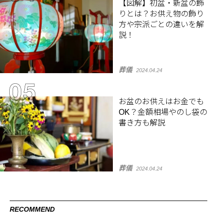
【図解】初盆・新盆の飾
りとは？お供え物の飾り
方や宗派ごとの違いを解
説！
葬儀
2024.04.24
お盆のお供えはお金でも
OK？金額相場やのし袋の
書き方も解説
葬儀
2024.04.24
RECOMMEND