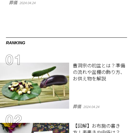
葬儀
2024.04.24
RANKING
曹洞宗の初盆とは？準備
の流れや盆棚の飾り方、
お供え物を解説
葬儀
2024.04.24
【図解】お布施の書き
方！表書きや中袋は？