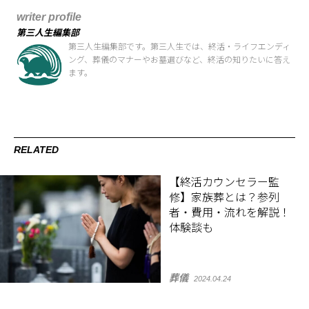
writer profile
第三人生編集部
第三人生編集部です。第三人生では、終活・ライフエンディ
ング、葬儀のマナーやお墓選びなど、終活の知りたいに答え
ます。
RELATED
【終活カウンセラー監
修】家族葬とは？参列
者・費用・流れを解説！
体験談も
葬儀
2024.04.24