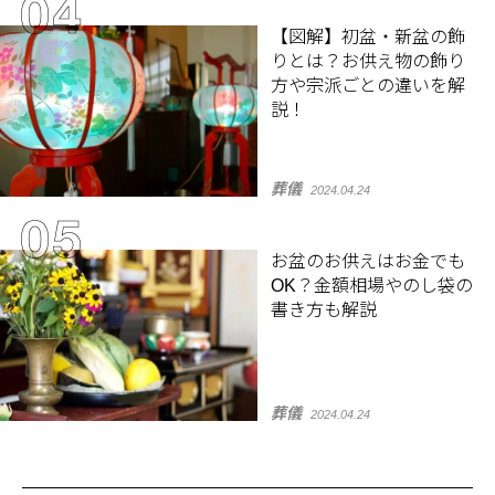
【図解】初盆・新盆の飾
りとは？お供え物の飾り
方や宗派ごとの違いを解
説！
葬儀
2024.04.24
お盆のお供えはお金でも
OK？金額相場やのし袋の
書き方も解説
葬儀
2024.04.24