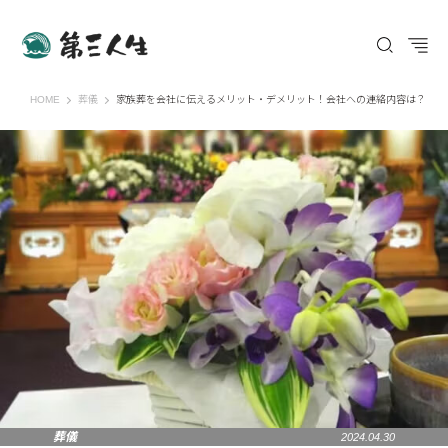
第三人生 〜寄り道の歩き方〜
HOME
葬儀
家族葬を会社に伝えるメリット・デメリット！会社への連絡内容は？
葬儀
2024.04.30