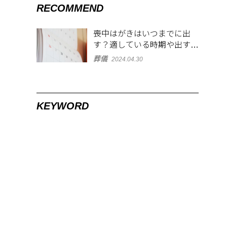
RECOMMEND
喪中はがきはいつまでに出
す？適している時期や出す範
囲を解説！
葬儀
2024.04.30
KEYWORD