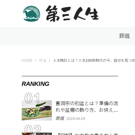
葬儀
第三人生 〜寄り道の歩き方〜
HOME
終活
人生時計とは？人生100年時代の今、自分を見つ
RANKING
曹洞宗の初盆とは？準備の流
れや盆棚の飾り方、お供え物
を解説
葬儀
2024.04.24