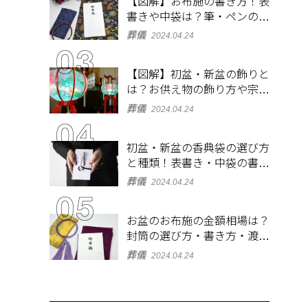
【図解】お布施の書き方！表
書きや中袋は？筆・ペンのマ
ナーとよくあるQ&A集
葬儀
2024.04.24
【図解】初盆・新盆の飾りと
は？お供え物の飾り方や宗派
ごとの違いを解説！
葬儀
2024.04.24
初盆・新盆の香典袋の選び方
と種類！表書き・中袋の書き
方、お札の入れ方も
葬儀
2024.04.24
お盆のお布施の金額相場は？
封筒の選び方・書き方・渡し
方も解説
葬儀
2024.04.24