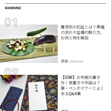
RANKING
曹洞宗の初盆とは？準備
の流れや盆棚の飾り方、
お供え物を解説
葬儀
2024.04.24
【図解】お布施の書き
方！表書きや中袋は？
筆・ペンのマナーとよく
あるQ&A集