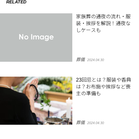
RELATED
家族葬の通夜の流れ・服
装・挨拶を解説！通夜な
しケースも
葬儀
2024.04.30
23回忌とは？服装や香典
は？お布施や挨拶など喪
主の準備も
葬儀
2024.04.30