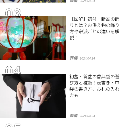
葬儀
2024.04.24
【図解】初盆・新盆の飾
りとは？お供え物の飾り
方や宗派ごとの違いを解
説！
葬儀
2024.04.24
初盆・新盆の香典袋の選
び方と種類！表書き・中
袋の書き方、お札の入れ
方も
葬儀
2024.04.24