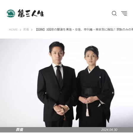
第三人生 〜寄り道の歩き方〜
HOME
葬儀
【図解】3回忌の服装を男性・女性、参列者・喪主別に解説！家族のみの
葬儀
2024.04.30