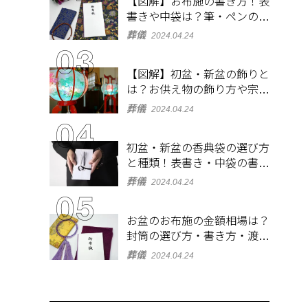
【図解】お布施の書き方！表
書きや中袋は？筆・ペンのマ
ナーとよくあるQ&A集
葬儀
2024.04.24
【図解】初盆・新盆の飾りと
は？お供え物の飾り方や宗派
ごとの違いを解説！
葬儀
2024.04.24
初盆・新盆の香典袋の選び方
と種類！表書き・中袋の書き
方、お札の入れ方も
葬儀
2024.04.24
お盆のお布施の金額相場は？
封筒の選び方・書き方・渡し
方も解説
葬儀
2024.04.24