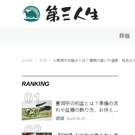
葬儀
第三人生 〜寄り道の歩き方〜
HOME
葬儀
火葬場の仕組みとは？種類の違いや温度、有名な
RANKING
曹洞宗の初盆とは？準備の流
れや盆棚の飾り方、お供え物
を解説
葬儀
2024.04.24