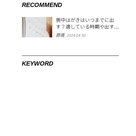
RECOMMEND
喪中はがきはいつまでに出
す？適している時期や出す範
囲を解説！
葬儀
2024.04.30
KEYWORD