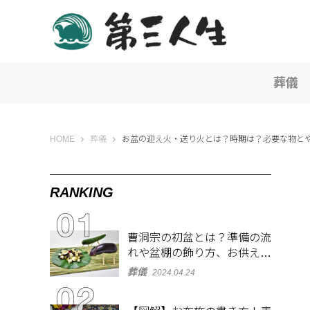
葬儀
第三人生 〜寄り道の歩き方〜
HOME
葬儀
お盆の迎え火・送り火とは？時期は？必要な物と
RANKING
曹洞宗の初盆とは？準備の流
れや盆棚の飾り方、お供え物
を解説
葬儀
2024.04.24