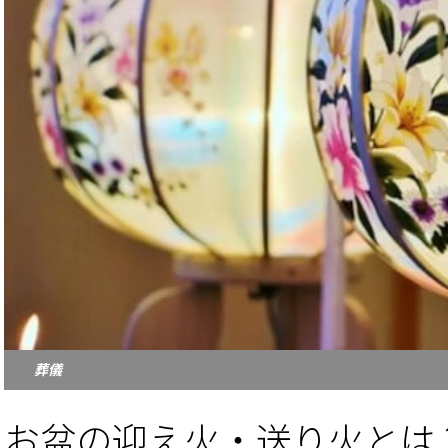
葬儀
お盆の迎え火・送り火とは