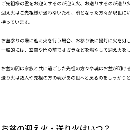
ご先祖様の霊をお迎えするのが迎え火、お送りするのが送り
迎え火はご先祖様が迷わないため、魂となった方々が現世に
持っています。
お墓参りの際に迎え火を行う場合、お参り後に提灯に火を灯
一般的には、玄関や門の前でオガラなどを燃やして迎え火を
お盆の間は家族と共に過ごした先祖の方々や魂はお盆が明け
送り火は故人や先祖の方の魂があの世へと戻るのをしっかり
お盆の迎え火・送り火はいつ？