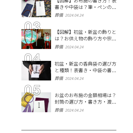
【図解】お布施の書き方！表
書きや中袋は？筆・ペンのマ
ナーとよくあるQ&A集
葬儀
2024.04.24
【図解】初盆・新盆の飾りと
は？お供え物の飾り方や宗派
ごとの違いを解説！
葬儀
2024.04.24
初盆・新盆の香典袋の選び方
と種類！表書き・中袋の書き
方、お札の入れ方も
葬儀
2024.04.24
お盆のお布施の金額相場は？
封筒の選び方・書き方・渡し
方も解説
葬儀
2024.04.24