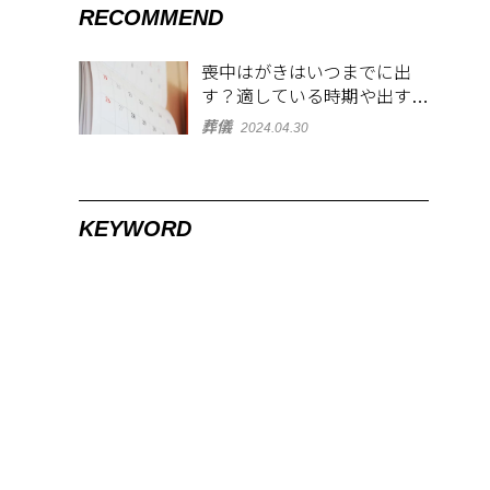
RECOMMEND
喪中はがきはいつまでに出
す？適している時期や出す範
囲を解説！
葬儀
2024.04.30
KEYWORD