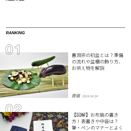
RANKING
曹洞宗の初盆とは？準備
の流れや盆棚の飾り方、
お供え物を解説
葬儀
2024.04.24
【図解】お布施の書き
方！表書きや中袋は？
筆・ペンのマナーとよく