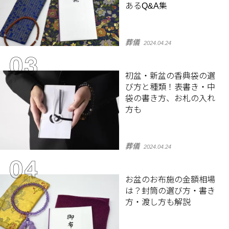
あるQ&A集
葬儀
2024.04.24
初盆・新盆の香典袋の選
び方と種類！表書き・中
袋の書き方、お札の入れ
方も
葬儀
2024.04.24
お盆のお布施の金額相場
は？封筒の選び方・書き
方・渡し方も解説