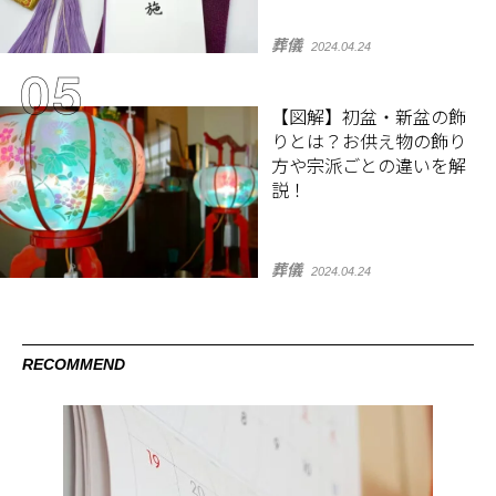
葬儀
2024.04.24
【図解】初盆・新盆の飾
りとは？お供え物の飾り
方や宗派ごとの違いを解
説！
葬儀
2024.04.24
RECOMMEND