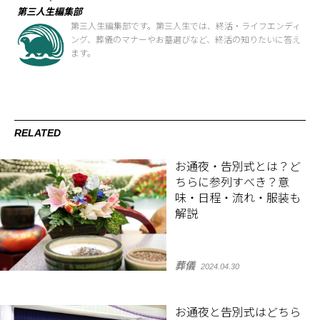
第三人生編集部
第三人生編集部です。第三人生では、終活・ライフエンディ
ング、葬儀のマナーやお墓選びなど、終活の知りたいに答え
ます。
RELATED
お通夜・告別式とは？ど
ちらに参列すべき？意
味・日程・流れ・服装も
解説
葬儀
2024.04.30
お通夜と告別式はどちら