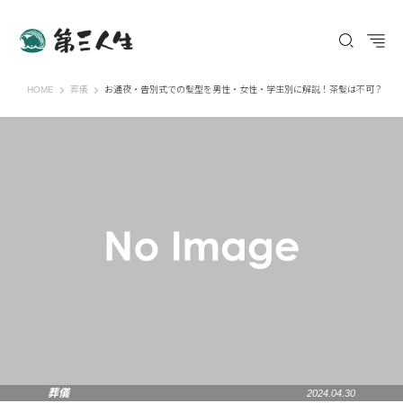
第三人生 〜寄り道の歩き方〜
HOME
葬儀
お通夜・告別式での髪型を男性・女性・学生別に解説！茶髪は不可？
葬儀
2024.04.30