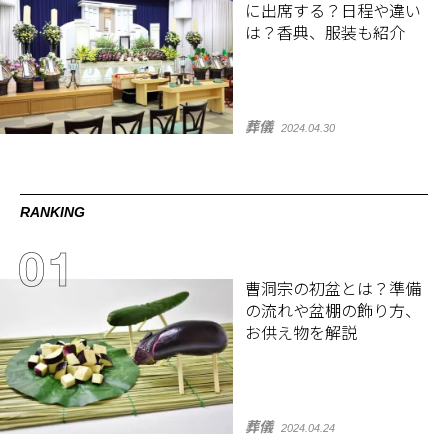
に出席する？日程や違い
は？香典、服装も紹介
葬儀
2024.04.30
RANKING
曹洞宗の初盆とは？準備
の流れや盆棚の飾り方、
お供え物を解説
葬儀
2024.04.24