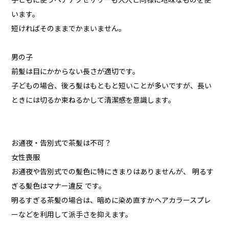
子どもに使うヘアアクセサリーも大人と同様に地味なものを使
います。
短ければそのままでかまいません。
男の子
前髪は目にかからない長さが適切です。
子どもの場合、後ろ髪はもともと短いことが多いですが、長い
ときには切るか束ねるかして清潔感を意識します。
お通夜・告別式で茶髪は不可？
女性喪服
お通夜や告別式での髪色に特にきまりはありませんが、 明るす
ぎる髪色はマナー違反 です。
明るすぎる茶髪の場合は、暗めに染め直すかヘアカラースプレ
ーなどを利用して派手さを抑えます。