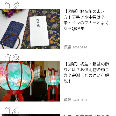
【図解】お布施の書き
方！表書きや中袋は？
筆・ペンのマナーとよく
あるQ&A集
葬儀
2024.04.24
【図解】初盆・新盆の飾
りとは？お供え物の飾り
方や宗派ごとの違いを解
説！
葬儀
2024.04.24