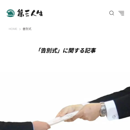
第三人生 〜寄り道の歩き方〜
HOME
告別式
「告別式」に関する記事