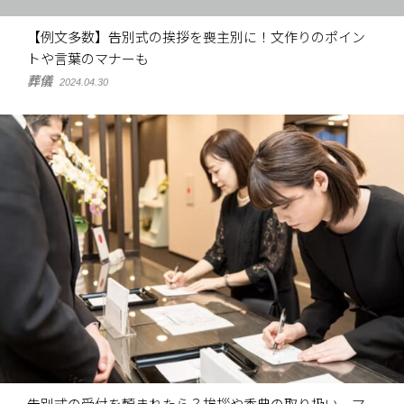
【例文多数】告別式の挨拶を喪主別に！文作りのポイン
トや言葉のマナーも
葬儀
2024.04.30