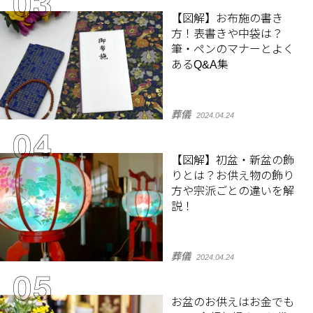
【図解】お布施の書き
方！表書きや中袋は？
筆・ペンのマナーとよく
あるQ&A集
葬儀
2024.04.24
【図解】初盆・新盆の飾
りとは？お供え物の飾り
方や宗派ごとの違いを解
説！
葬儀
2024.04.24
お盆のお供えはお金でも