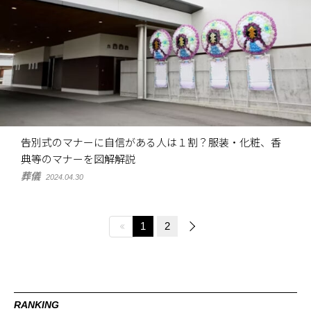
告別式のマナーに自信がある人は１割？服装・化粧、香
典等のマナーを図解解説
葬儀
2024.04.30
1
2
RANKING