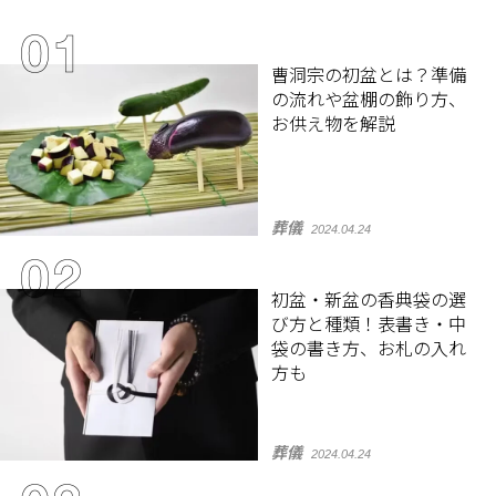
曹洞宗の初盆とは？準備
の流れや盆棚の飾り方、
お供え物を解説
葬儀
2024.04.24
初盆・新盆の香典袋の選
び方と種類！表書き・中
袋の書き方、お札の入れ
方も
葬儀
2024.04.24