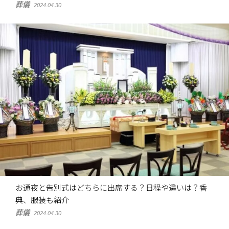
葬儀
2024.04.30
お通夜と告別式はどちらに出席する？日程や違いは？香
典、服装も紹介
葬儀
2024.04.30