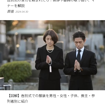
告別式の受付を頼まれたら？挨拶や香典の取り扱い、マ
ナーを解説
葬儀
2024.04.30
【図解】告別式での服装を男性・女性・子供、喪主・参
列者別に紹介