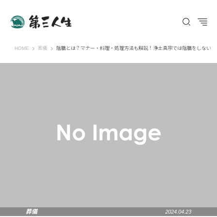
第三人生 〜寄り道の歩き方〜
HOME
葬儀
陰膳とは？マナー・料理・処理方法も解説！浄土真宗では陰膳をしない
葬儀
2024.04.23