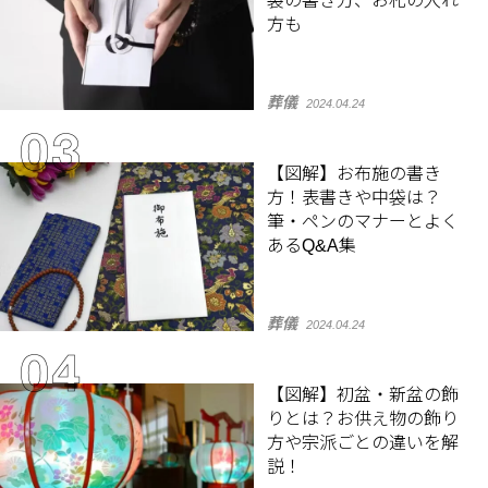
袋の書き方、お札の入れ
方も
葬儀
2024.04.24
【図解】お布施の書き
方！表書きや中袋は？
筆・ペンのマナーとよく
あるQ&A集
葬儀
2024.04.24
【図解】初盆・新盆の飾
りとは？お供え物の飾り
方や宗派ごとの違いを解
説！