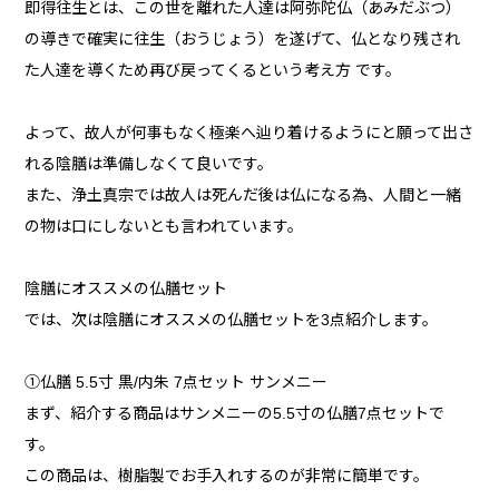
即得往生とは、この世を離れた人達は阿弥陀仏（あみだぶつ）
の導きで確実に往生（おうじょう）を遂げて、仏となり残され
た人達を導くため再び戻ってくるという考え方 です。
よって、故人が何事もなく極楽へ辿り着けるようにと願って出さ
れる陰膳は準備しなくて良いです。
また、浄土真宗では故人は死んだ後は仏になる為、人間と一緒
の物は口にしないとも言われています。
陰膳にオススメの仏膳セット
では、次は陰膳にオススメの仏膳セットを3点紹介します。
①仏膳 5.5寸 黒/内朱 7点セット サンメニー
まず、紹介する商品はサンメニーの5.5寸の仏膳7点セットで
す。
この商品は、樹脂製でお手入れするのが非常に簡単です。