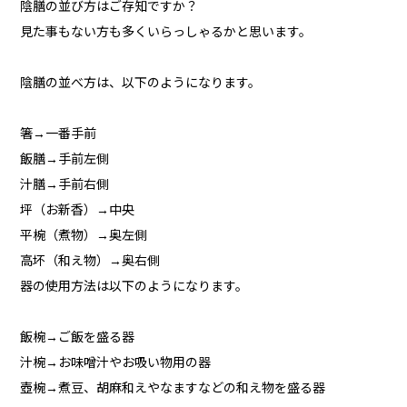
陰膳の並び方はご存知ですか？
見た事もない方も多くいらっしゃるかと思います。
陰膳の並べ方は、以下のようになります。
箸→一番手前
飯膳→手前左側
汁膳→手前右側
坪（お新香）→中央
平椀（煮物）→奥左側
高坏（和え物）→奥右側
器の使用方法は以下のようになります。
飯椀→ご飯を盛る器
汁椀→お味噌汁やお吸い物用の器
壺椀→煮豆、胡麻和えやなますなどの和え物を盛る器