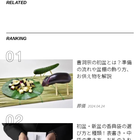
RELATED
RANKING
曹洞宗の初盆とは？準備
の流れや盆棚の飾り方、
お供え物を解説
葬儀
2024.04.24
初盆・新盆の香典袋の選
び方と種類！表書き・中