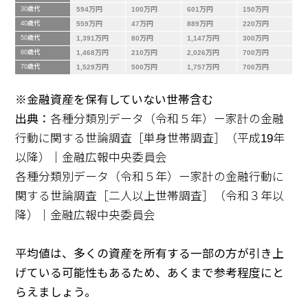
30歳代
594万円
100万円
601万円
150万円
40歳代
559万円
47万円
889万円
220万円
50歳代
1,391万円
80万円
1,147万円
300万円
60歳代
1,468万円
210万円
2,026万円
700万円
70歳代
1,529万円
500万円
1,757万円
700万円
※金融資産を保有していない世帯含む
出典：
各種分類別データ（令和５年）ー家計の金融
行動に関する世論調査［単身世帯調査］（平成19年
以降）｜金融広報中央委員会
各種分類別データ（令和５年）ー家計の金融行動に
関する世論調査［二人以上世帯調査］（令和３年以
降）｜金融広報中央委員会
平均値は、多くの資産を所有する一部の方が引き上
げている可能性もあるため、あくまで参考程度にと
らえましょう。