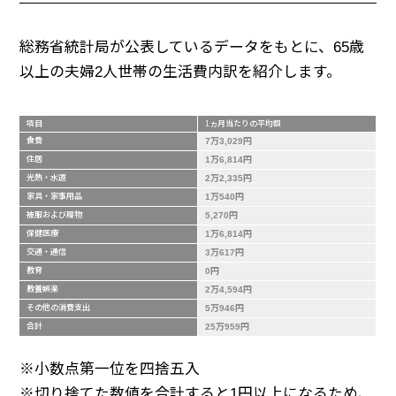
総務省統計局が公表しているデータをもとに、65歳
以上の夫婦2人世帯の生活費内訳を紹介します。
項目
1ヵ月当たりの平均額
食費
7万3,029円
住居
1万6,814円
光熱・水道
2万2,335円
家具・家事用品
1万540円
被服および履物
5,270円
保健医療
1万6,814円
交通・通信
3万617円
教育
0円
教養娯楽
2万4,594円
その他の消費支出
5万946円
合計
25万959円
※小数点第一位を四捨五入
※切り捨てた数値を合計すると1円以上になるため、