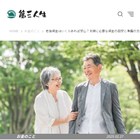
第三人生 〜寄り道の歩き方〜
HOME
お金のこと
老後資金はいくらあれば安心？夫婦に必要な資金の目安と準備の方
お金のこと
2025.02.27