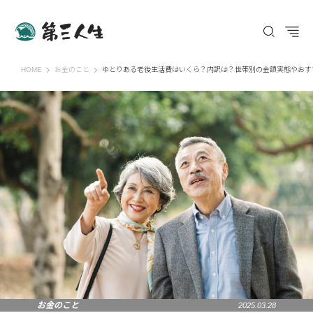
第三人生 〜寄り道の歩き方〜
HOME
お金のこと
ゆとりある老後生活費はいくら？内訳は？世帯別の金額実態やおす
お金のこと
2025.03.28