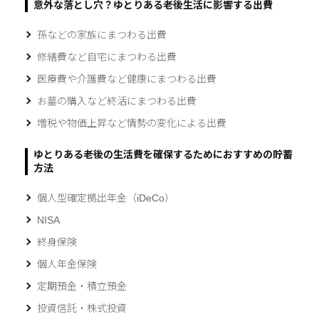
意外な落とし穴？ゆとりある老後生活に影響する出費
孫などの家族にまつわる出費
修繕費など自宅にまつわる出費
医療費や介護費など健康にまつわる出費
お墓の購入など終活にまつわる出費
増税や物価上昇など情勢の変化による出費
ゆとりある老後の生活費を確保するためにおすすめの貯蓄
方法
個人型確定拠出年金（iDeCo）
NISA
終身保険
個人年金保険
定期預金・積立預金
投資信託・株式投資