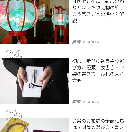
【図解】初盆・新盆の飾
りとは？お供え物の飾り
方や宗派ごとの違いを解
説！
葬儀
2024.04.24
初盆・新盆の香典袋の選
び方と種類！表書き・中
袋の書き方、お札の入れ
方も
葬儀
2024.04.24
お盆のお布施の金額相場
は？封筒の選び方・書き