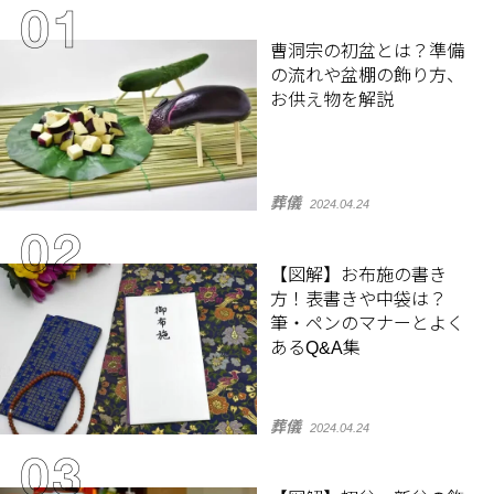
曹洞宗の初盆とは？準備
の流れや盆棚の飾り方、
お供え物を解説
葬儀
2024.04.24
【図解】お布施の書き
方！表書きや中袋は？
筆・ペンのマナーとよく
あるQ&A集
葬儀
2024.04.24