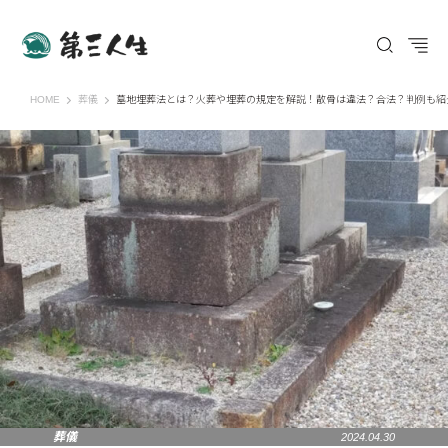
第三人生 〜寄り道の歩き方〜
HOME
葬儀
墓地埋葬法とは？火葬や埋葬の規定を解説！散骨は違法？合法？判例も紹
葬儀
2024.04.30