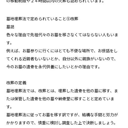
の移動制限や２４時間以内の火葬も認められています。
墓地埋葬法で定められていること⑤改葬
墓誌
色々な理由で先祖代々のお墓を移さなくてはならない人もいま
す。
例えば、お墓参りに行くにはとても不便な場所で、お世話をし
てくれる近親者もいないとか、自分以外に親族がいないので、
今のお墓の遺骨を永代供養にしたいとかの理由です。
改葬の定義
墓地埋葬法では、改葬とは、埋葬した遺骨を他の墓に移す、ま
たは保管した遺骨を他の墓や納骨堂に移すことと定めていま
す。
墓地埋葬法に従ってお墓を移す訳ですが、結構な手間と労力が
かかりますので、慎重に検討し調査した上で決断しましょう。