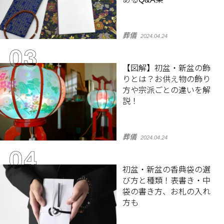
葬儀
2024.04.24
【図解】初盆・新盆の飾
りとは？お供え物の飾り
方や宗派ごとの違いを解
説！
葬儀
2024.04.24
初盆・新盆の香典袋の選
び方と種類！表書き・中
袋の書き方、お札の入れ
方も