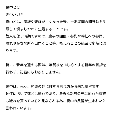
喪中とは
喪中ハガキ
喪中とは、家族や親族が亡くなった後、一定期間の間行動を制
限して慎ましやかに生活することです。
故人を偲ぶ時期ですので、慶事の開催・参列や神社への参拝、
晴れやかな場所へ出向くこと等、控えることの範囲は多岐に渡
ります。
特に、新年を迎える際は、年賀状をはじめとする新年の挨拶を
行わず、初詣にもお参りしません。
喪中は、元々、神道の死に対する考え方から来た風習です。
神道において死とは穢れであり、身近な親族の死に触れた家族
も穢れを貰っていると見なされる為、喪中の風習が生まれたと
言われています。