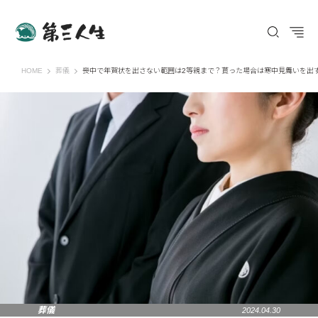
第三人生 〜寄り道の歩き方〜
HOME
葬儀
喪中で年賀状を出さない範囲は2等親まで？貰った場合は寒中見舞いを出
葬儀
2024.04.30