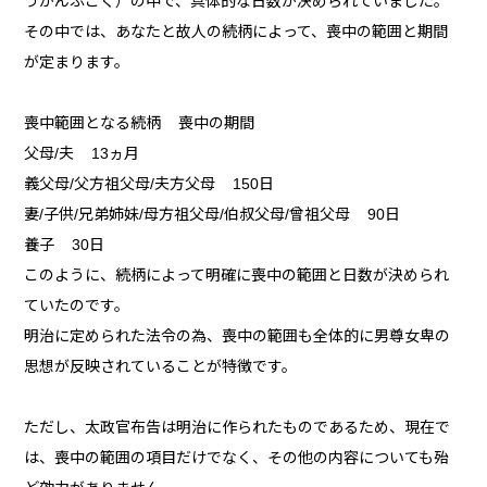
うかんふこく）の中で、具体的な日数が決められていました。
その中では、あなたと故人の続柄によって、喪中の範囲と期間
が定まります。
喪中範囲となる続柄 喪中の期間
父母/夫 13ヵ月
義父母/父方祖父母/夫方父母 150日
妻/子供/兄弟姉妹/母方祖父母/伯叔父母/曾祖父母 90日
養子 30日
このように、続柄によって明確に喪中の範囲と日数が決められ
ていたのです。
明治に定められた法令の為、喪中の範囲も全体的に男尊女卑の
思想が反映されていることが特徴です。
ただし、太政官布告は明治に作られたものであるため、現在で
は、喪中の範囲の項目だけでなく、その他の内容についても殆