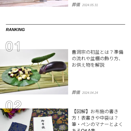
葬儀
2024.05.31
RANKING
曹洞宗の初盆とは？準備
の流れや盆棚の飾り方、
お供え物を解説
葬儀
2024.04.24
【図解】お布施の書き
方！表書きや中袋は？
筆・ペンのマナーとよく
あるQ&A集