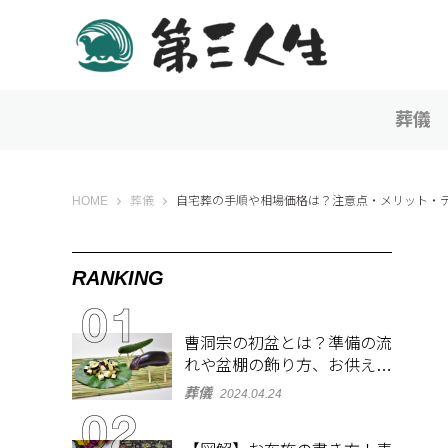
葬儀
第三人生 〜寄り道の歩き方〜
HOME
葬儀
自宅葬の手順や相場価格は？注意点・メリット・
RANKING
曹洞宗の初盆とは？準備の流
れや盆棚の飾り方、お供え物
を解説
葬儀
2024.04.24