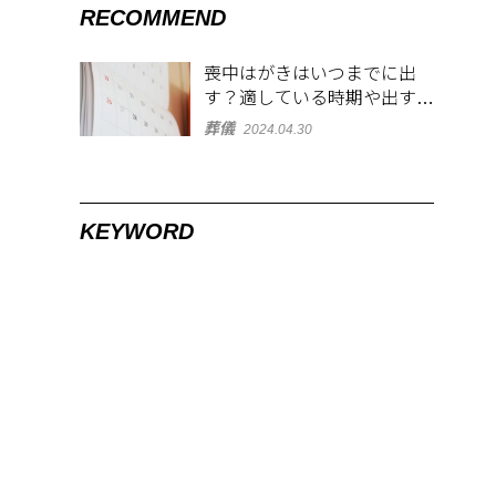
RECOMMEND
喪中はがきはいつまでに出
す？適している時期や出す範
囲を解説！
葬儀
2024.04.30
KEYWORD