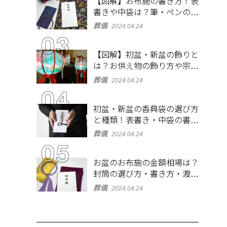
【図解】お布施の書き方！表
書きや中袋は？筆・ペンのマ
ナーとよくあるQ&A集
葬儀
2024.04.24
【図解】初盆・新盆の飾りと
は？お供え物の飾り方や宗派
ごとの違いを解説！
葬儀
2024.04.24
初盆・新盆の香典袋の選び方
と種類！表書き・中袋の書き
方、お札の入れ方も
葬儀
2024.04.24
お盆のお布施の金額相場は？
封筒の選び方・書き方・渡し
方も解説
葬儀
2024.04.24