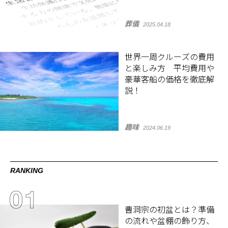
葬儀
2025.04.18
世界一周クルーズの費用
と楽しみ方 平均費用や
豪華客船の価格を徹底解
説！
趣味
2024.06.19
RANKING
曹洞宗の初盆とは？準備
の流れや盆棚の飾り方、