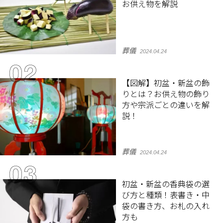
お供え物を解説
葬儀
2024.04.24
【図解】初盆・新盆の飾
りとは？お供え物の飾り
方や宗派ごとの違いを解
説！
葬儀
2024.04.24
初盆・新盆の香典袋の選
び方と種類！表書き・中
袋の書き方、お札の入れ
方も