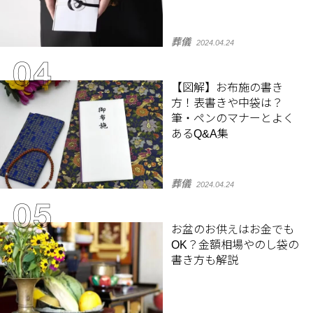
葬儀
2024.04.24
【図解】お布施の書き
方！表書きや中袋は？
筆・ペンのマナーとよく
あるQ&A集
葬儀
2024.04.24
お盆のお供えはお金でも
OK？金額相場やのし袋の
書き方も解説