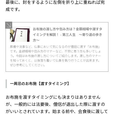
最後に、封をするように左側を折り上に重ねれば完
成です。
お布施の渡し方や包み方は？金額相場や渡すタ
イミングを解説！ - 第三人生 〜寄り道の歩き
方〜
葬儀や法事など、仏事において気になるのが僧侶に渡す「お布施」
です。金額相場や包み方のマナーなど、不安に思う方も多いでしょ
う。今回はお布施の渡し方についてご紹介します。渡し方のマナー
を知っておくと、以後落ち着いて仏事を執り行うことが出来ます。
ぜひ参考にしてください。
一周忌のお布施【渡すタイミング】
お布施を渡すタイミングにも決まりはありません
が、一般的には法要後、僧侶が退出した際に渡すの
がいいとされています。始まる前や、会食後に渡して