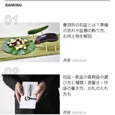
RANKING
曹洞宗の初盆とは？準備
の流れや盆棚の飾り方、
お供え物を解説
葬儀
2024.04.24
初盆・新盆の香典袋の選
び方と種類！表書き・中
袋の書き方、お札の入れ
方も
葬儀
2024.04.24