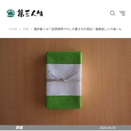
第三人生 〜寄り道の歩き方〜
HOME
葬儀
粗供養とは？金額相場やのしの書き方を解説！香典返しとの違いも
葬儀
2024.04.30