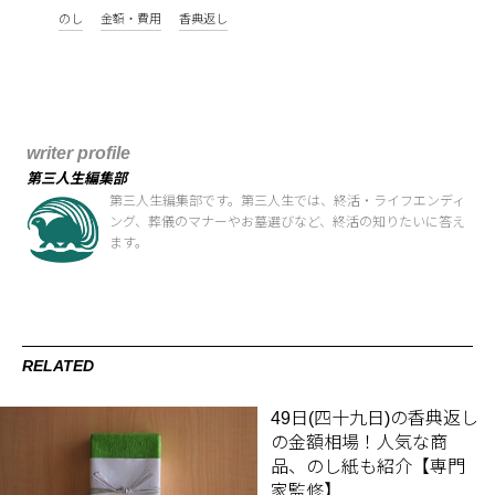
のし
金額・費用
香典返し
writer profile
第三人生編集部
第三人生編集部です。第三人生では、終活・ライフエンディ
ング、葬儀のマナーやお墓選びなど、終活の知りたいに答え
ます。
RELATED
49日(四十九日)の香典返し
の金額相場！人気な商
品、のし紙も紹介【専門
家監修】