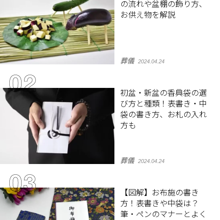
の流れや盆棚の飾り方、
お供え物を解説
葬儀
2024.04.24
初盆・新盆の香典袋の選
び方と種類！表書き・中
袋の書き方、お札の入れ
方も
葬儀
2024.04.24
【図解】お布施の書き
方！表書きや中袋は？
筆・ペンのマナーとよく