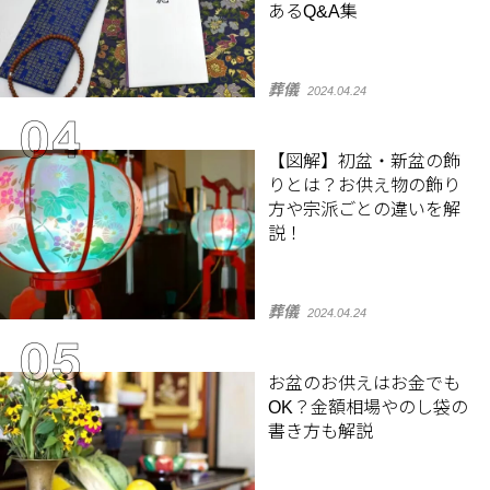
あるQ&A集
葬儀
2024.04.24
【図解】初盆・新盆の飾
りとは？お供え物の飾り
方や宗派ごとの違いを解
説！
葬儀
2024.04.24
お盆のお供えはお金でも
OK？金額相場やのし袋の
書き方も解説