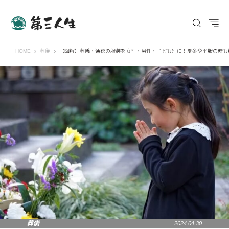
第三人生 〜寄り道の歩き方〜
HOME
葬儀
【図解】葬儀・通夜の服装を女性・男性・子ども別に！夏冬や平服の時も
葬儀
2024.04.30