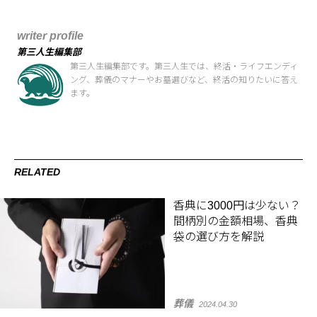
writer profile
第三人生編集部
第三人生編集部です。第三人生では、終活・ライフエンディ
ング、葬儀のマナーやお墓選びなど、終活の知りたいに答え
ます。
RELATED
香典に3000円は少ない？
間柄別の金額相場、香典
袋の選び方を解説
葬儀
2024.04.30