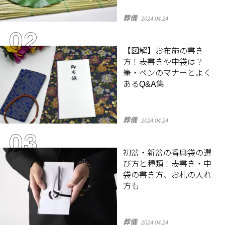
葬儀
2024.04.24
【図解】お布施の書き
方！表書きや中袋は？
筆・ペンのマナーとよく
あるQ&A集
葬儀
2024.04.24
初盆・新盆の香典袋の選
び方と種類！表書き・中
袋の書き方、お札の入れ
方も
葬儀
2024.04.24