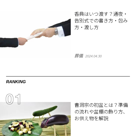
香典はいつ渡す？通夜・
告別式での書き方・包み
方・渡し方
葬儀
2024.04.30
RANKING
曹洞宗の初盆とは？準備
の流れや盆棚の飾り方、
お供え物を解説