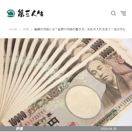
第三人生 〜寄り道の歩き方〜
HOME
葬儀
香典の内袋とは？金額や内袋の書き方、お札の入れ方まで！包み方も
葬儀
2024.04.30