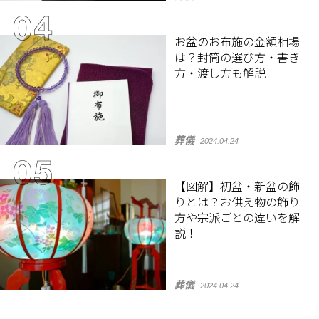
お盆のお布施の金額相場
は？封筒の選び方・書き
方・渡し方も解説
葬儀
2024.04.24
【図解】初盆・新盆の飾
りとは？お供え物の飾り
方や宗派ごとの違いを解
説！
葬儀
2024.04.24