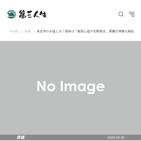
第三人生 〜寄り道の歩き方〜
HOME
葬儀
真言宗のお経とは？意味は？般若心経や光明真言、葬儀の特徴も解説
葬儀
2024.04.30