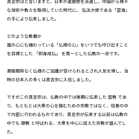
真言宗はと言いますと、日本が遣唐使を派遣し、中国から様々
な技術や教えを取得していた時代に、 弘法大使である「空海」
の手により伝来しました。
どのような教義か
誰の心にも備わっている「仏様の心」をいつでも呼び出すこと
を目標とした 「即身成仏」 を第一とした仏教の一派です。
貴賤関係なく仏様のご加護が受けられるとされ人気を博し、当
時の日本人の多くは真言宗に入信しました。
ですがこの真言宗は、仏教の中では後期に伝来した 密教 であ
り、もともとは大衆の心を掴むための宗教ではなく、信者の中
で内密に行われるものであり、真言宗が伝来する以前は仏教の
中でも 顕教 と呼ばれる、大衆を中心に捉えた宗教が盛んでし
た。