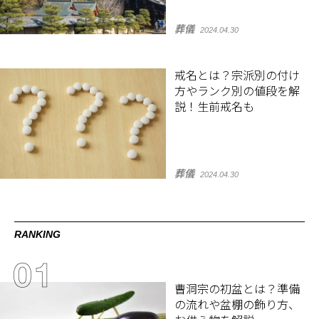
葬儀
2024.04.30
戒名とは？宗派別の付け
方やランク別の値段を解
説！生前戒名も
葬儀
2024.04.30
RANKING
曹洞宗の初盆とは？準備
の流れや盆棚の飾り方、