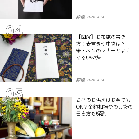
葬儀
2024.04.24
【図解】お布施の書き
方！表書きや中袋は？
筆・ペンのマナーとよく
あるQ&A集
葬儀
2024.04.24
お盆のお供えはお金でも
OK？金額相場やのし袋の
書き方も解説