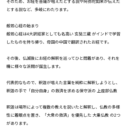
そのため、お経を菩薩が唱えたとする説や阿弥陀如来が伝えた
とする説など、多岐にわたります。
般若心経の始まり
般若心経は4大訳経家としても名高い 玄奘三蔵 がインドで学習
したものを持ち帰り、母国の中国で翻訳されたお経です。
その後、仏滅後にお経の解釈を巡ってひと悶着があり、それを
機に様々な派閥が誕生します。
代表的なもので、釈迦が唱えた言葉を純粋に解釈しようとし、
釈迦の手で「自分自身」の救済を求める保守派の 上座部仏教
釈迦は場所によって複数の教えを説いたと解釈し、仏教の多様
性に着眼点を置き、「大衆の救済」を優先した 大乗仏教 の2つ
があります。