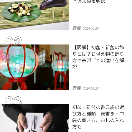
お供え物を解説
葬儀
2024.04.24
【図解】初盆・新盆の飾
りとは？お供え物の飾り
方や宗派ごとの違いを解
説！
葬儀
2024.04.24
初盆・新盆の香典袋の選
び方と種類！表書き・中
袋の書き方、お札の入れ
方も