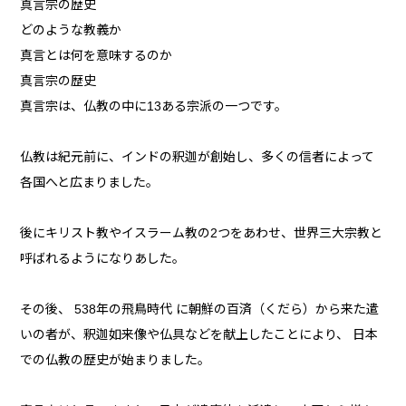
真言宗の歴史
どのような教義か
真言とは何を意味するのか
真言宗の歴史
真言宗は、仏教の中に13ある宗派の一つです。
仏教は紀元前に、インドの釈迦が創始し、多くの信者によって
各国へと広まりました。
後にキリスト教やイスラーム教の2つをあわせ、世界三大宗教と
呼ばれるようになりあした。
その後、 538年の飛鳥時代 に朝鮮の百済（くだら）から来た遣
いの者が、釈迦如来像や仏具などを献上したことにより、 日本
での仏教の歴史が始まりました。