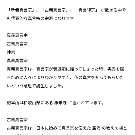
「新義真言宗」、「古義真言宗」、「真言律宗」 が数ある中で
も代表的な真言宗の宗派になります。
真義真言宗
古義真言宗
律宗
真義真言宗
真義真言宗は、真言宗が衰退期に陥ってしまった時、再興を図
るために人々によりわかりやすく、仏の真言を知ってもらいた
いという意思で誕生しました。
総本山は和歌山県にある 根来寺 に置かれています。
古義真言宗
古義真言宗は、日本に始めて真言宗を伝えた 空海 の教えを祖と