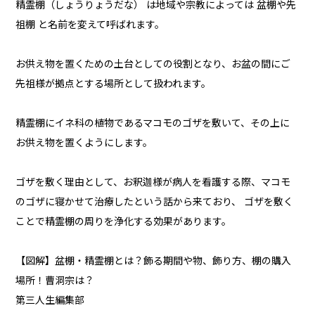
精霊棚（しょうりょうだな） は地域や宗教によっては 盆棚や先
祖棚 と名前を変えて呼ばれます。
お供え物を置くための土台としての役割となり、お盆の間にご
先祖様が拠点とする場所として扱われます。
精霊棚にイネ科の植物であるマコモのゴザを敷いて、その上に
お供え物を置くようにします。
ゴザを敷く理由として、お釈迦様が病人を看護する際、マコモ
のゴザに寝かせて治療したという話から来ており、 ゴザを敷く
ことで精霊棚の周りを浄化する効果があります。
【図解】盆棚・精霊棚とは？飾る期間や物、飾り方、棚の購入
場所！曹洞宗は？
第三人生編集部