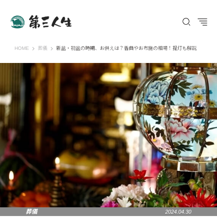
第三人生 〜寄り道の歩き方〜
HOME
葬儀
新盆・初盆の時期、お供えは？香典やお布施の相場！提灯も解説
葬儀
2024.04.30