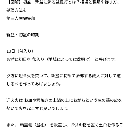
【図解】初盆・新盆に飾る盆提灯とは？相場と種類や飾り方、
処理方法も
第三人生編集部
新盆・初盆の時期
13日（盆入り）
お盆に初日を 盆入り（地域によっては盆明け） と呼びます。
夕方に迎え火を焚いて、新盆に初めて帰郷する故人に対して道
しるべを作ってあげましょう。
迎え火は お皿や素焼きの土鍋の上におがらという麻の茎の皮を
焚いて火を起こすと良いでしょう。
また、 精霊棚（盆棚） を設置し、お供え物を置く土台を作るこ