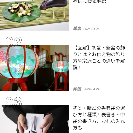
お供え物を解説
葬儀
2024.04.24
【図解】初盆・新盆の飾
りとは？お供え物の飾り
方や宗派ごとの違いを解
説！
葬儀
2024.04.24
初盆・新盆の香典袋の選
び方と種類！表書き・中
袋の書き方、お札の入れ
方も