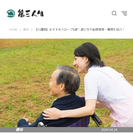
第三人生 〜寄り道の歩き方〜
HOME
趣味
【介護用】おすすめスロープ6選！選び方や金額相場・種類を紹介！
趣味
2024.04.24