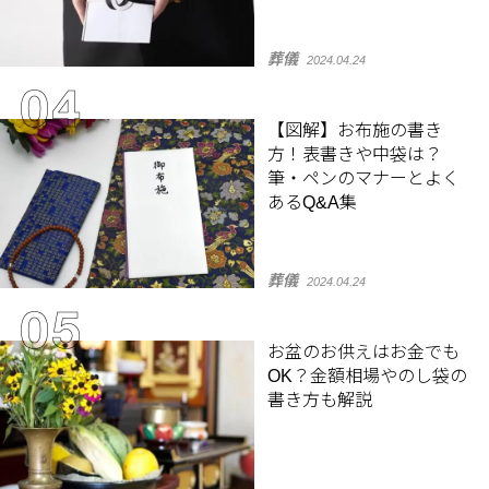
葬儀
2024.04.24
【図解】お布施の書き
方！表書きや中袋は？
筆・ペンのマナーとよく
あるQ&A集
葬儀
2024.04.24
お盆のお供えはお金でも
OK？金額相場やのし袋の
書き方も解説