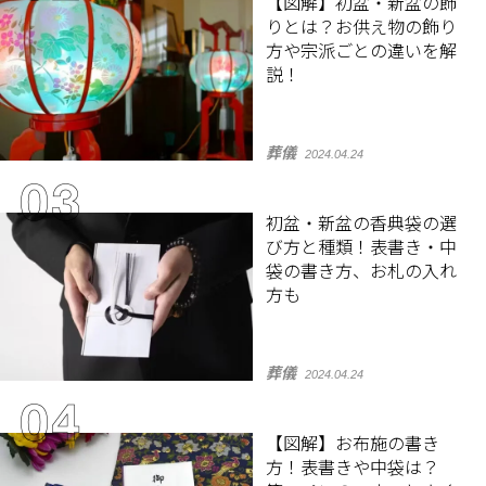
【図解】初盆・新盆の飾
りとは？お供え物の飾り
方や宗派ごとの違いを解
説！
葬儀
2024.04.24
初盆・新盆の香典袋の選
び方と種類！表書き・中
袋の書き方、お札の入れ
方も
葬儀
2024.04.24
【図解】お布施の書き
方！表書きや中袋は？