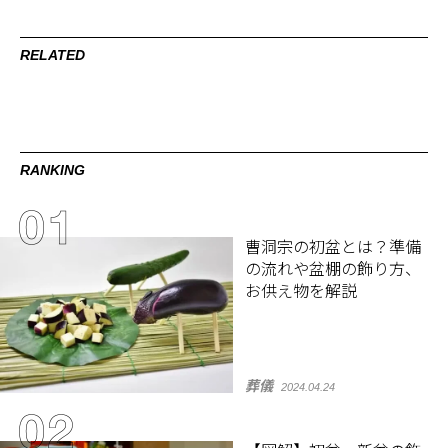
RELATED
RANKING
曹洞宗の初盆とは？準備
の流れや盆棚の飾り方、
お供え物を解説
葬儀
2024.04.24