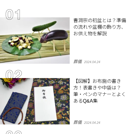
曹洞宗の初盆とは？準備
の流れや盆棚の飾り方、
お供え物を解説
葬儀
2024.04.24
【図解】お布施の書き
方！表書きや中袋は？
筆・ペンのマナーとよく
あるQ&A集
葬儀
2024.04.24