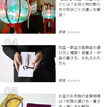
りとは？お供え物の飾り
方や宗派ごとの違いを解
説！
葬儀
2024.04.24
初盆・新盆の香典袋の選
び方と種類！表書き・中
袋の書き方、お札の入れ
方も
葬儀
2024.04.24
お盆のお布施の金額相場
は？封筒の選び方・書き
方・渡し方も解説