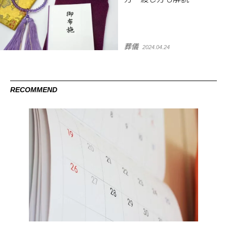
葬儀
2024.04.24
RECOMMEND