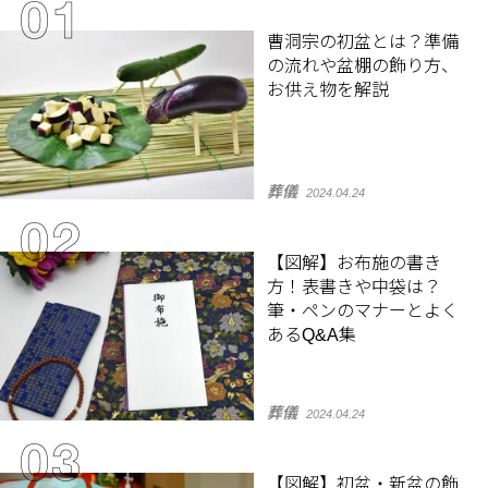
曹洞宗の初盆とは？準備
の流れや盆棚の飾り方、
お供え物を解説
葬儀
2024.04.24
【図解】お布施の書き
方！表書きや中袋は？
筆・ペンのマナーとよく
あるQ&A集
葬儀
2024.04.24
【図解】初盆・新盆の飾