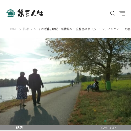
第三人生 〜寄り道の歩き方〜
HOME
終活
50代の終活を解説！断捨離や生前整理のやり方・エンディングノートの書
終活
2024.04.30