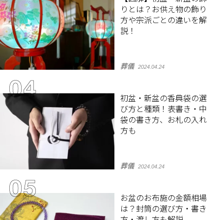
りとは？お供え物の飾り
方や宗派ごとの違いを解
説！
葬儀
2024.04.24
初盆・新盆の香典袋の選
び方と種類！表書き・中
袋の書き方、お札の入れ
方も
葬儀
2024.04.24
お盆のお布施の金額相場
は？封筒の選び方・書き
方・渡し方も解説