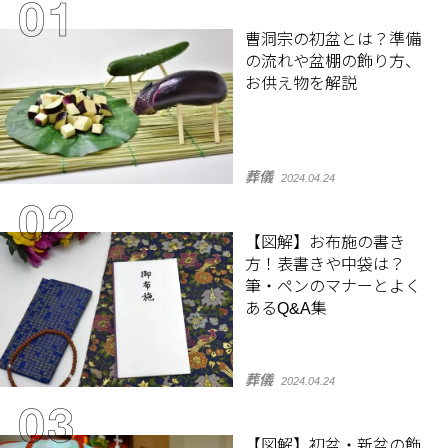
曹洞宗の初盆とは？準備
の流れや盆棚の飾り方、
お供え物を解説
葬儀
2024.04.24
【図解】お布施の書き
方！表書きや中袋は？
筆・ペンのマナーとよく
あるQ&A集
葬儀
2024.04.24
【図解】初盆・新盆の飾