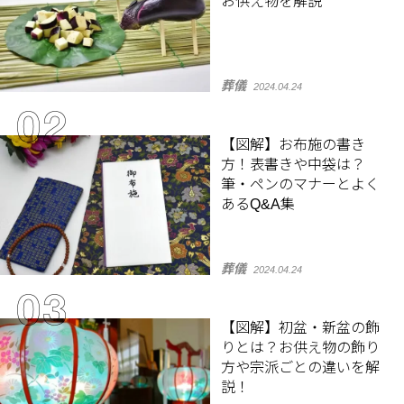
お供え物を解説
葬儀
2024.04.24
【図解】お布施の書き
方！表書きや中袋は？
筆・ペンのマナーとよく
あるQ&A集
葬儀
2024.04.24
【図解】初盆・新盆の飾
りとは？お供え物の飾り
方や宗派ごとの違いを解
説！