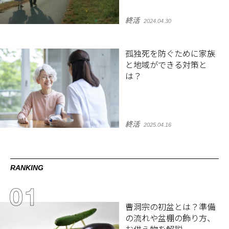
終活
2024.04.30
孤独死を防ぐために家族
と地域ができる対策と
は？
終活
2025.04.16
RANKING
曹洞宗の初盆とは？準備
の流れや盆棚の飾り方、